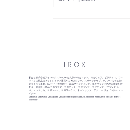
「Loopa」公式アンバサダー
募集
IROX
私たち株式会社アイロックス Irox,Inc は人気のヨガマット、ヨガウェア、ピラティス、フィ
ットネス用品のネットショップ運営やヨガスタジオ、スポーツクラブ、デパートなどに卸
売りを行う事業、ECサイト運営代行、Webマーケティング、海外ブランド代理店事業を営
む企。取り扱い商品 ヨガウエア、ヨガマット、ヨガパンツ、ヨガグッズ 、ブランド ルー
パ、マンドゥカ、ヨギトース、ヨガワークス、トゥソックス、アムニー ジョゴロジー トレ
イナー
yogamat yogawear yoga pants yoga goods loopa Manduka Yogitoes Yogaworks ToeSox TRNR
Jogology