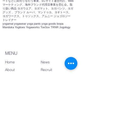
ートなどに卸売りを行う事業、ECサイト運営代行、Web
マーケティング、海外ブランド代理店事業を営む企。取
り扱い商品 ヨガウエア、ヨガマット、ヨガパンツ、ヨガ
グッズ 、ブランド ルーパ、マンドゥカ、ヨギトース、
ヨガワークス、トゥソックス、アムニー ジョゴロジー
トレイナー
yogamat yogawear yoga pants yoga goods loopa
Manduka Yogitoes Yogaworks ToeSox TRNR Jogology
MENU
Home
News
About
Recruit
Service
Contact
Brand
Poricy
CONTACT US
〒150-0001