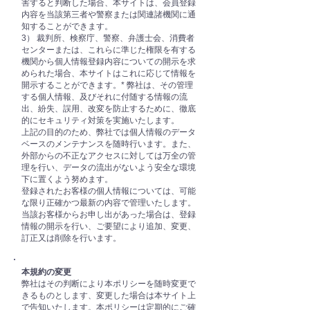
害すると判断した場合、本サイトは、会員登録
内容を当該第三者や警察または関連諸機関に通
知することができます。
3） 裁判所、検察庁、警察、弁護士会、消費者
センターまたは、これらに準じた権限を有する
機関から個人情報登録内容についての開示を求
められた場合、本サイトはこれに応じて情報を
開示することができます。* 弊社は、その管理
する個人情報、及びそれに付随する情報の流
出、紛失、誤用、改変を防止するために、徹底
的にセキュリティ対策を実施いたします。
上記の目的のため、弊社では個人情報のデータ
ベースのメンテナンスを随時行います。また、
外部からの不正なアクセスに対しては万全の管
理を行い、データの流出がないよう安全な環境
下に置くよう努めます。
登録されたお客様の個人情報については、可能
な限り正確かつ最新の内容で管理いたします。
当該お客様からお申し出があった場合は、登録
情報の開示を行い、ご要望により追加、変更、
訂正又は削除を行います。
本規約の変更
弊社はその判断により本ポリシーを随時変更で
きるものとします、変更した場合は本サイト上
で告知いたします。本ポリシーは定期的にご確