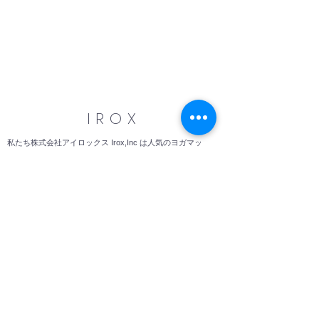
IROX
私たち株式会社アイロックス Irox,Inc は人気のヨガマッ
ト、ヨガウェア、ピラティス、フィットネス用品のネッ
トショップ運営やヨガスタジオ、スポーツクラブ、デパ
ートなどに卸売りを行う事業、ECサイト運営代行、Web
マーケティング、海外ブランド代理店事業を営む企。取
り扱い商品 ヨガウエア、ヨガマット、ヨガパンツ、ヨガ
グッズ 、ブランド ルーパ、マンドゥカ、ヨギトース、
ヨガワークス、トゥソックス、アムニー ジョゴロジー
トレイナー
yogamat yogawear yoga pants yoga goods loopa
Manduka Yogitoes Yogaworks ToeSox TRNR Jogology