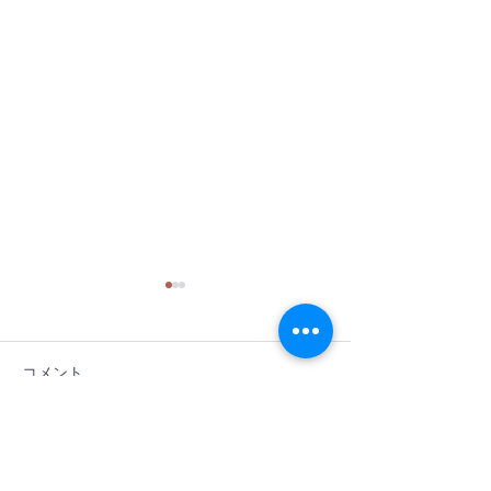
コメント
GINZA 1月号
ヨガジャーナル vo
コメントを追加…