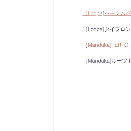
［Loopa]ハーレム
［Loopa]タイフ
［Manduka]PER
［Manduka]ルー