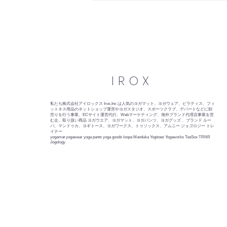
刊
IROX
私たち株式会社アイロックス Irox,Inc は人気のヨガマット、ヨガウェア、ピラティス、フィ
ットネス用品のネットショップ運営やヨガスタジオ、スポーツクラブ、デパートなどに卸
売りを行う事業、ECサイト運営代行、Webマーケティング、海外ブランド代理店事業を営
む企。取り扱い商品 ヨガウエア、ヨガマット、ヨガパンツ、ヨガグッズ 、ブランド ルー
パ、マンドゥカ、ヨギトース、ヨガワークス、トゥソックス、アムニー ジョゴロジー トレ
イナー
yogamat yogawear yoga pants yoga goods loopa Manduka Yogitoes Yogaworks ToeSox TRNR
Jogology